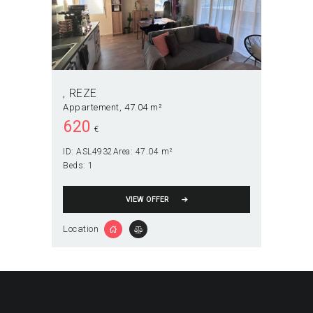
REZE
Appartement
47.04 m²
620
€
ID:
ASL4932
Area:
47.04 m²
Beds:
1
VIEW OFFER
Location