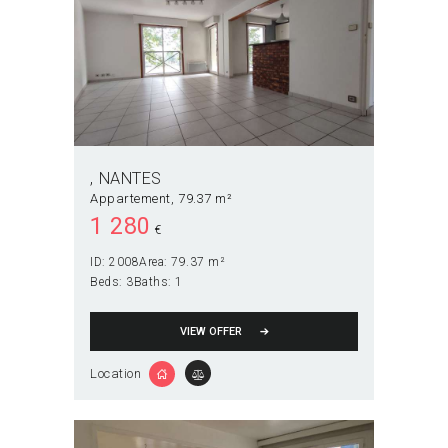
NANTES
Appartement
79.37 m²
1 280
€
ID:
2008
Area:
79.37 m²
Beds:
3
Baths:
1
VIEW OFFER
Location