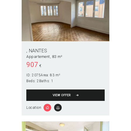
NANTES
Appartement
83 m²
907
€
ID:
2075
Area:
83 m²
Beds:
2
Baths:
1
VIEW OFFER
Location