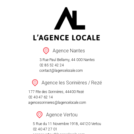
VENTE
LOCATION
Agence Nantes
ESTIMATION
3 Rue Paul Bellamy, 44 000 Nantes
AGENCES
02 85 52 42 24
contact@lagencelocale.com
RÉSEAU
Agence les Sorinières / Rezé
ACTUALITÉ
177 Rte des Sorinières, 44400 Rezé
CONTACT
02 40 47 62 14
agencesorinieres@lagencelocale.com
Agence Vertou
5 Rue du 11 Novembre 1918, 44120 Vertou
02 40 47 27 01