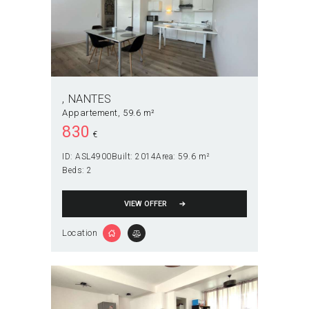
NANTES
Appartement
59.6 m²
830
€
ID:
ASL4900
Built:
2014
Area:
59.6 m²
Beds:
2
VIEW OFFER
Location