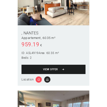
NANTES
Appartement
60.35 m²
959.19
€
ID:
ASL4919
Area:
60.35 m²
Beds:
2
VIEW OFFER
Location