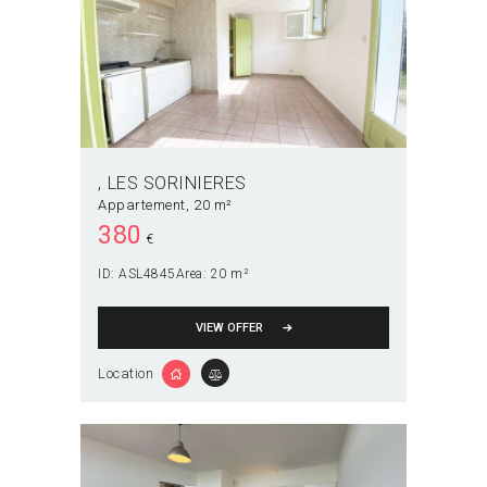
LES SORINIERES
Appartement
20 m²
380
€
ID:
ASL4845
Area:
20 m²
VIEW OFFER
Location