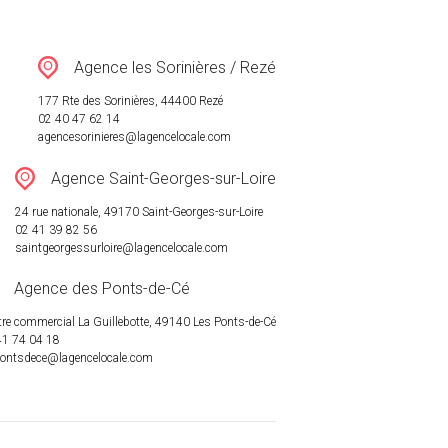
Agence les Sorinières / Rezé
177 Rte des Sorinières, 44400 Rezé
02 40 47 62 14
agencesorinieres@lagencelocale.com
Agence Saint-Georges-sur-Loire
24 rue nationale, 49170 Saint-Georges-sur-Loire
02 41 39 82 56
saintgeorgessurloire@lagencelocale.com
Agence des Ponts-de-Cé
re commercial La Guillebotte, 49140 Les Ponts-de-Cé
41 74 04 18
pontsdece@lagencelocale.com