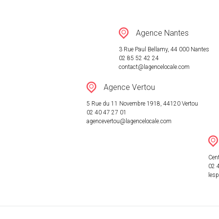
RÉSEAU
Agence Nantes
ACTUALITÉ
3 Rue Paul Bellamy, 44 000 Nantes
02 85 52 42 24
contact@lagencelocale.com
CONTACT
Agence Vertou
5 Rue du 11 Novembre 1918, 44120 Vertou
02 40 47 27 01
agencevertou@lagencelocale.com
Cent
02 
les