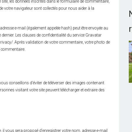
ite, les données inscrites dans le formulaire de commentaire,
r de votre navigateur sont collectés pour nous aider à la
 adresse e-mail (également appelée hash) peut être envoyée au
ce dernier. Les clauses de confidentialité du service Gravatar
privacy/. Après validation de votre commentaire, votre photo de
re commentaire.
 vous conseillons d’éviter de téléverser des images contenant
nnes visitant votre site peuvent télécharger et extraire des
LA PLANCHE
Local professionnel
712 m²
2 884
€
ID:
AS4490
Built:
1991
 il vous sera proposé d’enregistrer votre nom, adresse e-mail
Area:
712 m²