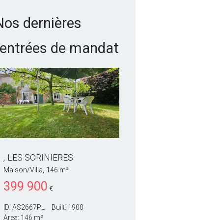
Nos dernières
rentrées de mandat
LES SORINIERES
LES SORINIERES
Maison/Villa
146 m²
Maison/Villa
153 m²
399 900
524 710
€
€
ID:
AS2667PL
Built:
1900
ID:
AS3363PL
Built:
2018
Area:
146 m²
Area:
153 m²