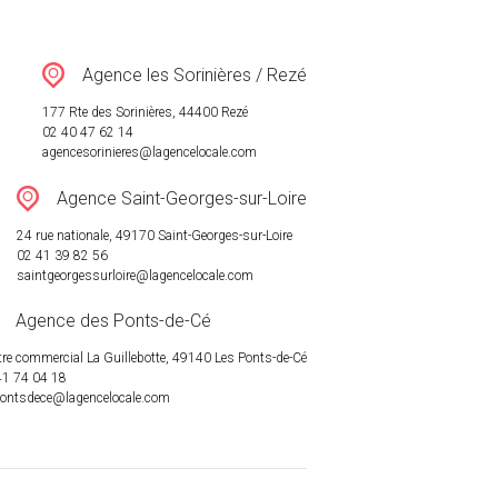
Agence les Sorinières / Rezé
177 Rte des Sorinières, 44400 Rezé
02 40 47 62 14
agencesorinieres@lagencelocale.com
Agence Saint-Georges-sur-Loire
24 rue nationale, 49170 Saint-Georges-sur-Loire
02 41 39 82 56
saintgeorgessurloire@lagencelocale.com
Agence des Ponts-de-Cé
re commercial La Guillebotte, 49140 Les Ponts-de-Cé
41 74 04 18
pontsdece@lagencelocale.com