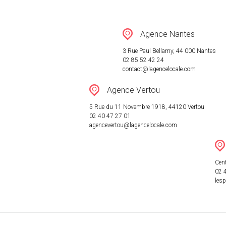
RÉSEAU
Agence Nantes
ACTUALITÉ
3 Rue Paul Bellamy, 44 000 Nantes
02 85 52 42 24
contact@lagencelocale.com
CONTACT
Agence Vertou
5 Rue du 11 Novembre 1918, 44120 Vertou
02 40 47 27 01
agencevertou@lagencelocale.com
Cent
02 
les