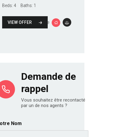
Beds:
4
Baths:
1
Beds:
4
Baths:
1
VIEW OFFER
VIEW OFFER
Vente
Vente
Demande de
rappel
Vous souhaitez être recontacté
par un de nos agents ?
otre Nom