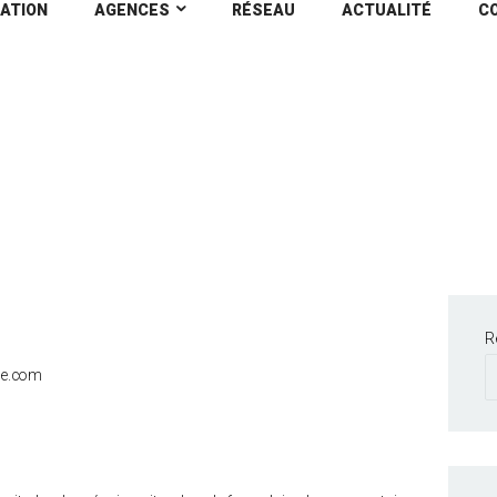
ATION
AGENCES
RÉSEAU
ACTUALITÉ
C
tialité
R
ale.com