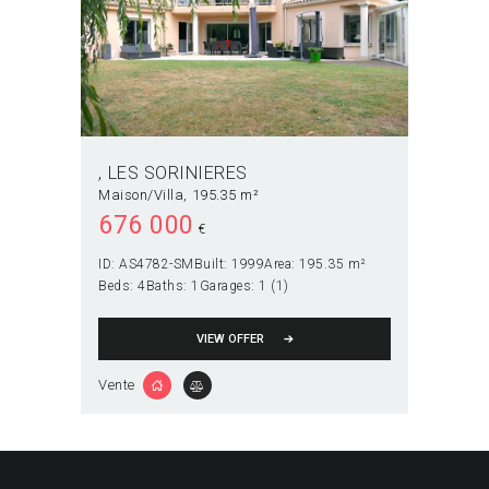
LES SORINIERES
Maison/Villa
195.35 m²
676 000
€
ID:
AS4782-SM
Built:
1999
Area:
195.35 m²
Beds:
4
Baths:
1
Garages:
1 (1)
VIEW OFFER
Vente