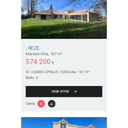
REZE
Maison/Villa
167 m²
574 200
€
ID:
AS4865-OP
Built:
2000
Area:
167 m²
Beds:
4
VIEW OFFER
Vente