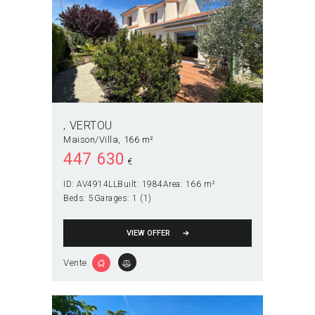
VERTOU
Maison/Villa
166 m²
447 630
€
ID:
AV4914LL
Built:
1984
Area:
166 m²
Beds:
5
Garages:
1 (1)
VIEW OFFER
Vente