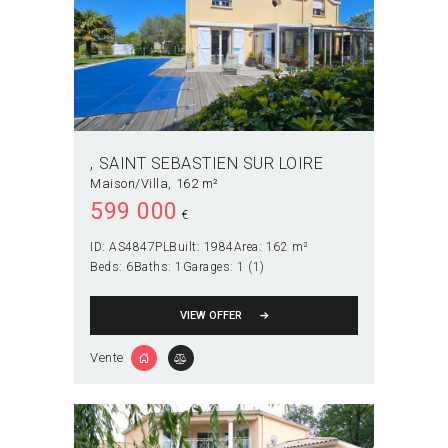
SAINT SEBASTIEN SUR LOIRE
Maison/Villa
162 m²
599 000
€
ID:
AS4847PL
Built:
1984
Area:
162 m²
Beds:
6
Baths:
1
Garages:
1 (1)
VIEW OFFER
Vente