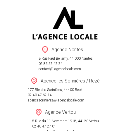
VENTE
LOCATION
Agence Nantes
ESTIMATION
3 Rue Paul Bellamy, 44 000 Nantes
AGENCES
02 85 52 42 24
contact@lagencelocale.com
RÉSEAU
Agence les Sorinières / Rezé
ACTUALITÉ
177 Rte des Sorinières, 44400 Rezé
CONTACT
02 40 47 62 14
agencesorinieres@lagencelocale.com
Agence Vertou
5 Rue du 11 Novembre 1918, 44120 Vertou
02 40 47 27 01