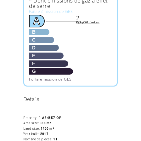
* Dont émissions de gaz à effet
de serre
Faible émission de GES
2
A
KgéqCO2 / m².an
B
C
D
E
F
G
Forte émission de GES
Details
Property ID:
AS4857-OP
Area size:
500 m²
Land size:
1400 m²
Year built:
2017
Nombre de pièces:
11