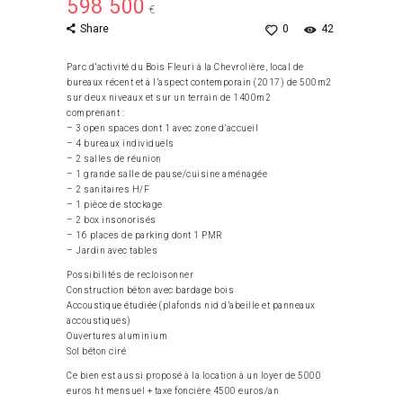
598 500
€
Share
0
42
Parc d’activité du Bois Fleuri à la Chevrolière, local de
bureaux récent et à l’aspect contemporain (2017) de 500m2
sur deux niveaux et sur un terrain de 1400m2
comprenant :
– 3 open spaces dont 1 avec zone d’accueil
– 4 bureaux individuels
– 2 salles de réunion
– 1 grande salle de pause/cuisine aménagée
– 2 sanitaires H/F
– 1 pièce de stockage
– 2 box insonorisés
– 16 places de parking dont 1 PMR
– Jardin avec tables
Possibilités de recloisonner
Construction béton avec bardage bois
Accoustique étudiée (plafonds nid d’abeille et panneaux
accoustiques)
Ouvertures aluminium
Sol béton ciré
Ce bien est aussi proposé à la location à un loyer de 5000
euros ht mensuel + taxe foncière 4500 euros/an