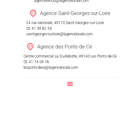
agencevertou@lagencelocale.com
Agence Saint-Georges-sur-Loire
24 rue nationale, 49170 Saint-Georges-sur-Loire
02 41 39 82 56
saintgeorgessurloire@lagencelocale.com
Agence des Ponts-de-Cé
Centre commercial La Guillebotte, 49140 Les Ponts-de-Cé
02 41 74 04 18
lespontsdece@lagencelocale.com
Local d’activité La Chevroliere 11
pièce(s) 500 m2
Home
All Properties
...
Local d’activité La Chevroliere 11...