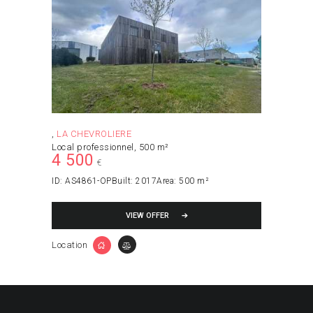
LA CHEVROLIERE
Local professionnel
500 m²
4 500
€
ID:
AS4861-OP
Built:
2017
Area:
500 m²
VIEW OFFER
Location