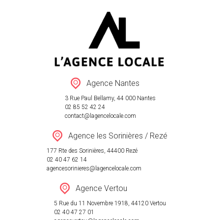
VENTE
LOCATION
Agence Nantes
ESTIMATION
3 Rue Paul Bellamy, 44 000 Nantes
AGENCES
02 85 52 42 24
contact@lagencelocale.com
RÉSEAU
Agence les Sorinières / Rezé
ACTUALITÉ
177 Rte des Sorinières, 44400 Rezé
CONTACT
02 40 47 62 14
agencesorinieres@lagencelocale.com
Agence Vertou
5 Rue du 11 Novembre 1918, 44120 Vertou
02 40 47 27 01