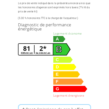
Le prix de vente indiqué dans la présente annonce ainsi que
les honoraires d’agence sont exprimés hors taxes (7% ht du
prix de vente ht)
(5.00 % honoraires TTC à la charge de l’acquéreur.)
Diagnostic de performance
énergétique
Logement économe
A
81
2*
B
KWh/m².an
kg CO2/m².an
C
D
E
F
G
Logement énergivore