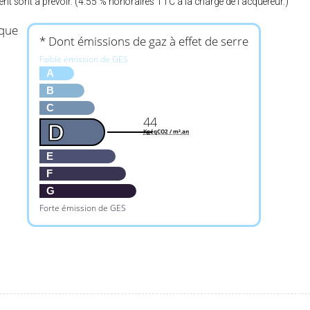
nt sont à prévoir. (4.55 % honoraires TTC à la charge de l’acquéreur.)
ique
* Dont émissions de gaz à effet de serre
Faible émission de GES
A
B
C
44
D
KgéqCO2 / m².an
E
F
G
Forte émission de GES