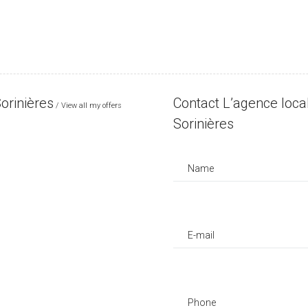
orinières
Contact L’agence loca
View all my offers
Sorinières
Name
E-mail
Phone