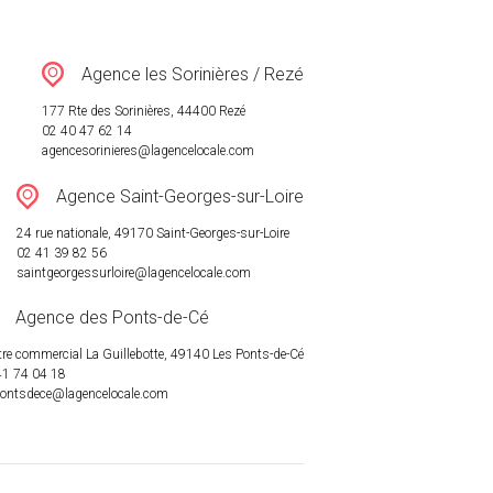
Agence les Sorinières / Rezé
177 Rte des Sorinières, 44400 Rezé
02 40 47 62 14
agencesorinieres@lagencelocale.com
Agence Saint-Georges-sur-Loire
24 rue nationale, 49170 Saint-Georges-sur-Loire
02 41 39 82 56
saintgeorgessurloire@lagencelocale.com
Agence des Ponts-de-Cé
re commercial La Guillebotte, 49140 Les Ponts-de-Cé
41 74 04 18
pontsdece@lagencelocale.com