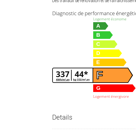
Des travaux de rénovation et de rafraichisseme
Diagnostic de performance énergét
Logement économe
A
B
C
D
E
337
44*
F
KWh/m².an
kg CO2/m².an
G
Logement énergivore
Details