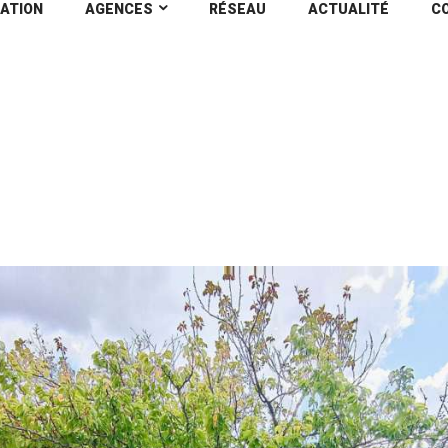
ATION
AGENCES
RÉSEAU
ACTUALITÉ
C
e(s) 75 m2
Home
All Prop