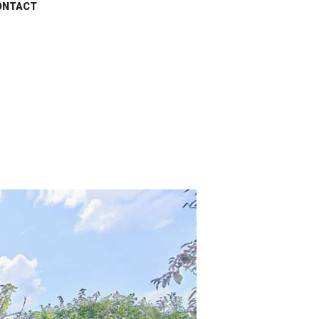
ONTACT
erties
...
Maison Rezé 4 pièce(s) 75 m2