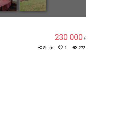
230 000
€
Share
1
272