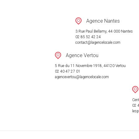
RÉSEAU
Agence Nantes
ACTUALITÉ
3 Rue Paul Bellamy, 44 000 Nantes
02 85 52 42 24
contact@lagencelocale.com
CONTACT
Agence Vertou
5 Rue du 11 Novembre 1918, 44120 Vertou
02 40 47 27 01
agencevertou@lagencelocale.com
Cent
02 
les