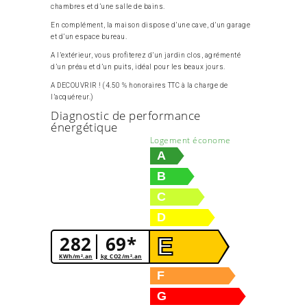
chambres et d’une salle de bains.
En complément, la maison dispose d’une cave, d’un garage
et d’un espace bureau.
A l’extérieur, vous profiterez d’un jardin clos, agrémenté
d’un préau et d’un puits, idéal pour les beaux jours.
A DECOUVRIR ! (4.50 % honoraires TTC à la charge de
l’acquéreur.)
Diagnostic de performance
énergétique
Logement économe
A
B
C
D
282
69*
E
KWh/m².an
kg CO2/m².an
F
G