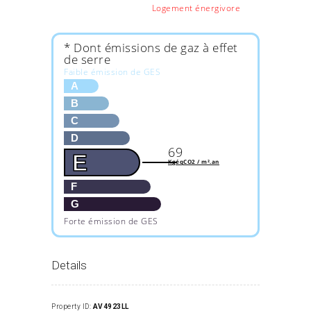
Logement énergivore
* Dont émissions de gaz à effet
de serre
Faible émission de GES
A
B
C
D
69
E
KgéqCO2 / m².an
F
G
Forte émission de GES
Details
Property ID:
AV4923LL