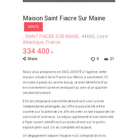
Maison Saint Fiacre Sur Maine
VENTE
SAINT FIACRE SUR MAINE
44690
Loire-
Atlantique
France
334 400
€
Share
0
21
Nous vous proposons en EXCLUSIVITÉ à l’agence, cette
maison située à Saint-Fiacre-sur-Maine, à seulement 10
minutes à pieds du centre-bourg, ce bien bénéficie d’un
environnement calme et verdoyant au sein d’un quartier
résidentiel arboré.
Elle se compose d’une entrée desservant une cuisine
indépendante aménagée, qui offre la possibilité d’être
ouverte sur la pièce de vie, afin de créer un bel espace de vie
convivial et lumineux. Le séjour, agrémenté d’une cheminée
à foyer ouvert, bénéficie d’un accès direct sur le jardin,
exposé plein sud. Un wc complète cet espace.
Un dégagement sépare l’espace nuit, composé de trois