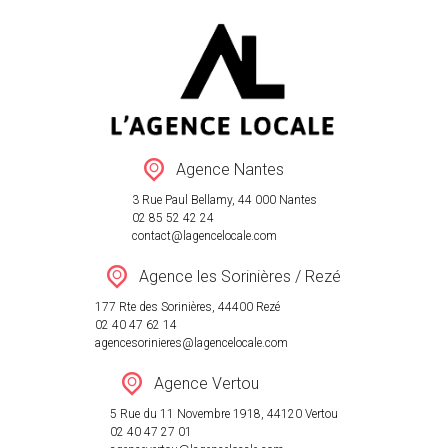
VENTE
LOCATION
Agence Nantes
ESTIMATION
3 Rue Paul Bellamy, 44 000 Nantes
AGENCES
02 85 52 42 24
contact@lagencelocale.com
RÉSEAU
Agence les Sorinières / Rezé
ACTUALITÉ
177 Rte des Sorinières, 44400 Rezé
CONTACT
02 40 47 62 14
agencesorinieres@lagencelocale.com
Agence Vertou
5 Rue du 11 Novembre 1918, 44120 Vertou
02 40 47 27 01