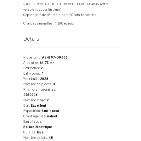
5400 EUROS OFFERTS POUR VOUS FAIRE PLAISIR (offre
valable jusqu’à fin Juin)
Copropriété de 48 lots – dont 20 lots habitation.
Charges annuelles : 1200 euros.
Details
Property ID:
AS4897-OP006
Area size:
64.73 m²
Bedrooms:
2
Bathrooms:
1
Year built:
2028
Nombre de pièces:
3
Prix hors honoraires:
295000€
Nombre étage:
2
Etat:
Excellent
Exposition:
Sud-ouest
Chauffage:
Individuel
Eau chaude:
Ballon électrique
Cuisine:
Nue
Nombre de lots:
48