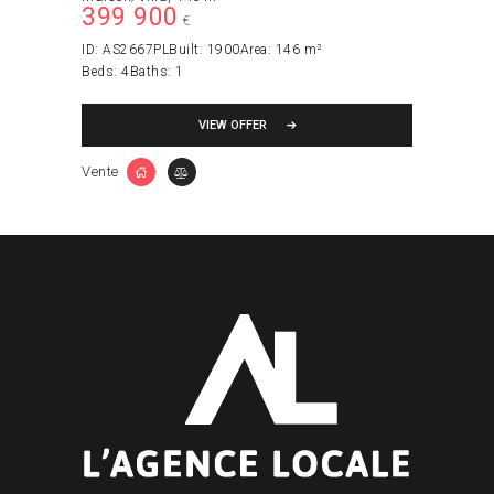
399 900
€
ID:
AS2667PL
Built:
1900
Area:
146 m²
Beds:
4
Baths:
1
VIEW OFFER
Vente