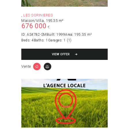
LES SORINIERES
Maison/Villa
195.35 m²
676 000
€
ID:
AS4782-SM
Built:
1999
Area:
195.35 m²
Beds:
4
Baths:
1
Garages:
1 (1)
VIEW OFFER
Vente