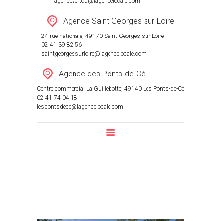
agencevertou@lagencelocale.com
Agence Saint-Georges-sur-Loire
24 rue nationale, 49170 Saint-Georges-sur-Loire
02 41 39 82 56
saintgeorgessurloire@lagencelocale.com
Agence des Ponts-de-Cé
Centre commercial La Guillebotte, 49140 Les Ponts-de-Cé
02 41 74 04 18
lespontsdece@lagencelocale.com
T3 NEUF AUX SORINIERES
Home
All Properties
...
T3 NEUF AUX SORINIERES