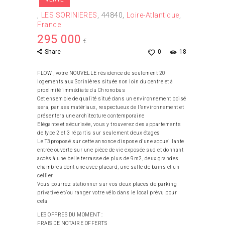
LES SORINIERES
44840
Loire-Atlantique
France
295 000
€
Share
0
18
FLOW , votre NOUVELLE résidence de seulement 20
logements aux Sorinières située non loin du centre et à
proximité immédiate du Chronobus
Cet ensemble de qualité situé dans un environnement boisé
sera, par ses matériaux, respectueux de l’environnement et
présentera une architecture contemporaine
Elégante et sécurisée, vous y trouverez des appartements
de type 2 et 3 répartis sur seulement deux étages
Le T3proposé sur cette annonce dispose d’une accueillante
entrée ouverte sur une pièce de vie exposée sud et donnant
accès à une belle terrasse de plus de 9m2, deux grandes
chambres dont une avec placard, une salle de bains et un
cellier
Vous pourrez stationner sur vos deux places de parking
privative et/ou ranger votre vélo dans le local prévu pour
cela
LES OFFRES DU MOMENT :
FRAIS DE NOTAIRE OFFERTS