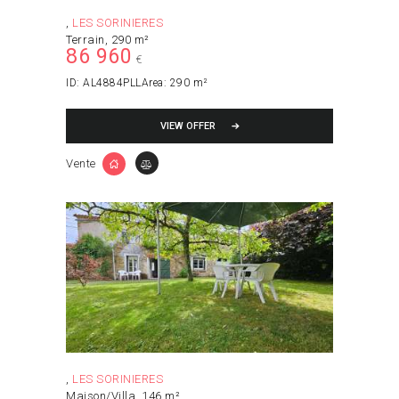
LES SORINIERES
Terrain
290 m²
86 960
€
ID:
AL4884PLL
Area:
290 m²
VIEW OFFER
Vente
LES SORINIERES
Maison/Villa
146 m²