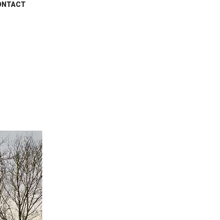
ONTACT
Home
All Properties
...
Terrain