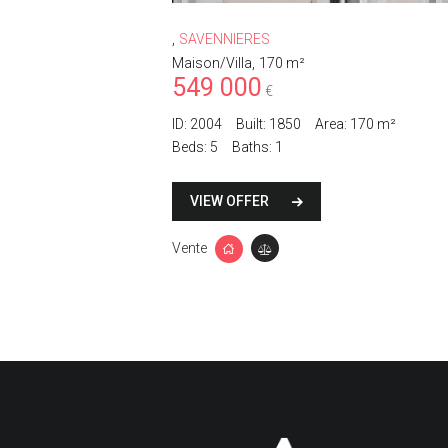
SAVENNIERES
Maison/Villa
170 m²
549 000
€
ID:
2004
Built:
1850
Area:
170 m²
Beds:
5
Baths:
1
VIEW OFFER
Vente