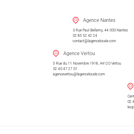
RÉSEAU
Agence Nantes
ACTUALITÉ
3 Rue Paul Bellamy, 44 000 Nantes
02 85 52 42 24
contact@lagencelocale.com
CONTACT
Agence Vertou
5 Rue du 11 Novembre 1918, 44120 Vertou
02 40 47 27 01
agencevertou@lagencelocale.com
Cent
02 
les