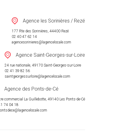
Agence les Sorinières / Rezé
177 Rte des Sorinières, 44400 Rezé
02 40 47 62 14
agencesorinieres@lagencelocale.com
Agence Saint-Georges-sur-Loire
24 rue nationale, 49170 Saint-Georges-sur-Loire
02 41 39 82 56
saintgeorgessurloire@lagencelocale.com
Agence des Ponts-de-Cé
re commercial La Guillebotte, 49140 Les Ponts-de-Cé
41 74 04 18
pontsdece@lagencelocale.com