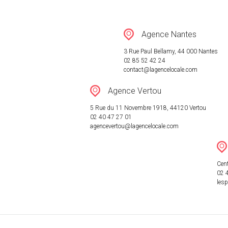
RÉSEAU
Agence Nantes
ACTUALITÉ
3 Rue Paul Bellamy, 44 000 Nantes
02 85 52 42 24
contact@lagencelocale.com
CONTACT
Agence Vertou
5 Rue du 11 Novembre 1918, 44120 Vertou
02 40 47 27 01
agencevertou@lagencelocale.com
Cent
02 
les