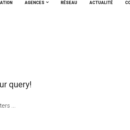
ATION
AGENCES
RÉSEAU
ACTUALITÉ
C
RE
Ho
ur query!
ers ...