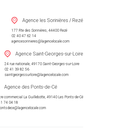
Agence les Sorinières / Rezé
177 Rte des Sorinières, 44400 Rezé
02 40 47 62 14
agencesorinieres@lagencelocale.com
Agence Saint-Georges-sur-Loire
24 rue nationale, 49170 Saint-Georges-sur-Loire
02 41 39 82 56
saintgeorgessurloire@lagencelocale.com
Agence des Ponts-de-Cé
re commercial La Guillebotte, 49140 Les Ponts-de-Cé
41 74 04 18
pontsdece@lagencelocale.com